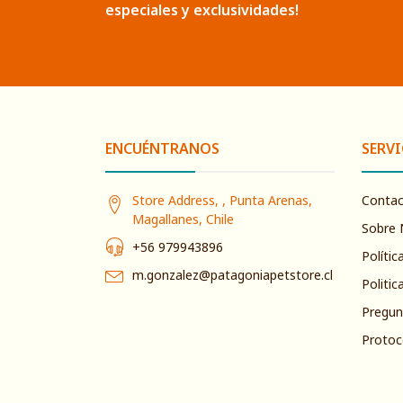
especiales y exclusividades!
ENCUÉNTRANOS
SERVI
Store Address, , Punta Arenas,
Conta
Magallanes, Chile
Sobre 
+56 979943896
Polític
m.gonzalez@patagoniapetstore.cl
Politic
Pregun
Protoc