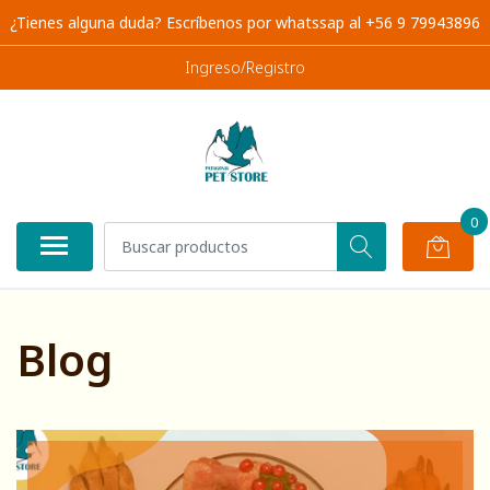
¿Tienes alguna duda? Escríbenos por whatssap al +56 9 79943896
Ingreso/Registro
0
Blog