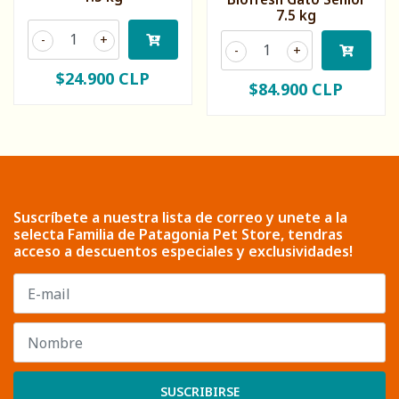
7.5 kg
-
+
-
+
$24.900 CLP
$84.900 CLP
Suscríbete a nuestra lista de correo y unete a la
selecta Familia de Patagonia Pet Store, tendras
acceso a descuentos especiales y exclusividades!
SUSCRIBIRSE