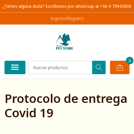
¿Tienes alguna duda? Escríbenos por whatssap al +56 9 79943896
Ingreso/Registro
0
Protocolo de entrega
Covid 19