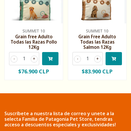
SUMMIT 10
SUMMIT 10
Grain free Adulto
Grain Free Adulto
Todas las Razas Pollo
Todas las Razas
12Kg
Salmon 12Kg
-
+
-
+
$76.900 CLP
$83.900 CLP
Suscríbete a nuestra lista de correo y unete a la
selecta Familia de Patagonia Pet Store, tendras
acceso a descuentos especiales y exclusividades!