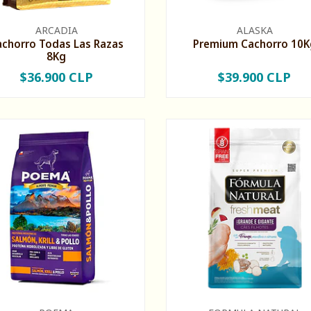
ARCADIA
ALASKA
achorro Todas Las Razas
Premium Cachorro 10K
8Kg
$36.900 CLP
$39.900 CLP
+
-
+