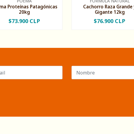
POEMA
FORMULA NATURAL
ma Proteínas Patagónicas
Cachorro Raza Grande 
20kg
Gigante 12kg
$73.900 CLP
$76.900 CLP
+
-
+