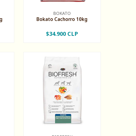
BOKATO
g
Bokato Cachorro 10kg
$34.900 CLP
-
+