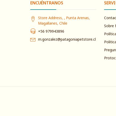
ENCUÉNTRANOS
SERVI
Store Address, , Punta Arenas,
Conta
Magallanes, Chile
Sobre 
+56 979943896
Polític
m.gonzalez@patagoniapetstore.cl
Politic
Pregun
Protoc