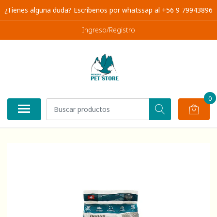
¿Tienes alguna duda? Escríbenos por whatssap al +56 9 79943896
Ingreso/Registro
0