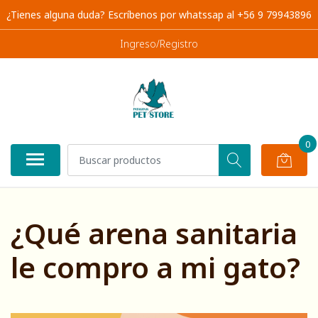
¿Tienes alguna duda? Escríbenos por whatssap al +56 9 79943896
Ingreso/Registro
0
¿Qué arena sanitaria
le compro a mi gato?