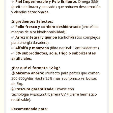
✨
Piel Impermeable y Pelo Brillante
: Omega 3&6
(aceite de linaza y pescado) que reducen descamación
y alergias estacionales.
Ingredientes Selectos:
✅
Pollo fresco y cordero deshidratado
(proteínas
magras de alta biodisponibilidad).
✅
Arroz integral y quinoa
(carbohidratos complejos
para energía duradera).
✅
Alfalfa y manzana
(fibra natural + antioxidantes).
✅
0% subproductos, soja, trigo o saborizantes
artificiales
.
¿Por qué el formato 12 kg?
💰
Máximo ahorro
: ¡Perfecto para perros que comen
200-300g/día! Hasta 25% más económico vs. bolsas
de 3kg.
🔒
Frescura garantizada
: Envase con
tecnología
FreshLock
(barrera UV + cierre hermético
reutilizable).
Recomendado para: