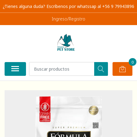
¿Tienes alguna duda? Escríbenos por whatssap al +56 9 79943896
Ingreso/Registro
0