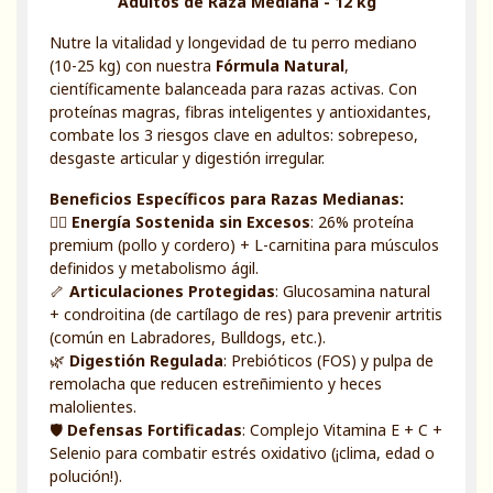
Adultos de Raza Mediana - 12 kg
Nutre la vitalidad y longevidad de tu perro mediano
(10-25 kg) con nuestra
Fórmula Natural
,
científicamente balanceada para razas activas. Con
proteínas magras, fibras inteligentes y antioxidantes,
combate los 3 riesgos clave en adultos: sobrepeso,
desgaste articular y digestión irregular.
Beneficios Específicos para Razas Medianas:
🏃‍♂️
Energía Sostenida sin Excesos
: 26% proteína
premium (pollo y cordero) + L-carnitina para músculos
definidos y metabolismo ágil.
🦴
Articulaciones Protegidas
: Glucosamina natural
+ condroitina (de cartílago de res) para prevenir artritis
(común en Labradores, Bulldogs, etc.).
🌿
Digestión Regulada
: Prebióticos (FOS) y pulpa de
remolacha que reducen estreñimiento y heces
malolientes.
🛡️
Defensas Fortificadas
: Complejo Vitamina E + C +
Selenio para combatir estrés oxidativo (¡clima, edad o
polución!).