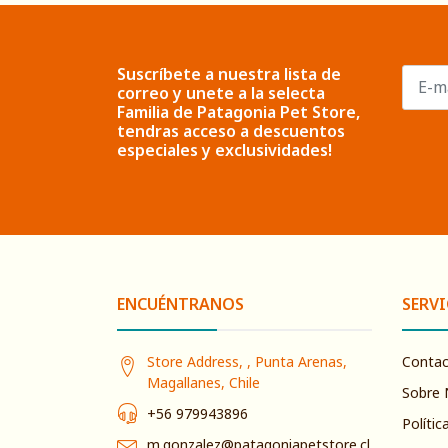
Suscríbete a nuestra lista de
correo y unete a la selecta
Familia de Patagonia Pet Store,
tendras acceso a descuentos
especiales y exclusividades!
ENCUÉNTRANOS
SERVI
Store Address, , Punta Arenas,
Conta
Magallanes, Chile
Sobre 
+56 979943896
Polític
m.gonzalez@patagoniapetstore.cl