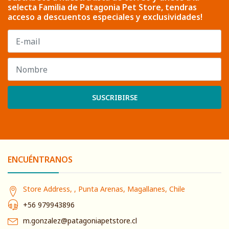
selecta Familia de Patagonia Pet Store, tendras
acceso a descuentos especiales y exclusividades!
SUSCRIBIRSE
ENCUÉNTRANOS
Store Address, , Punta Arenas, Magallanes, Chile
+56 979943896
m.gonzalez@patagoniapetstore.cl