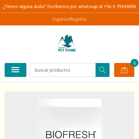
¿Tienes alguna duda? Escríbenos por whatssap al +56 9 79943896
Ingreso/Registro
0