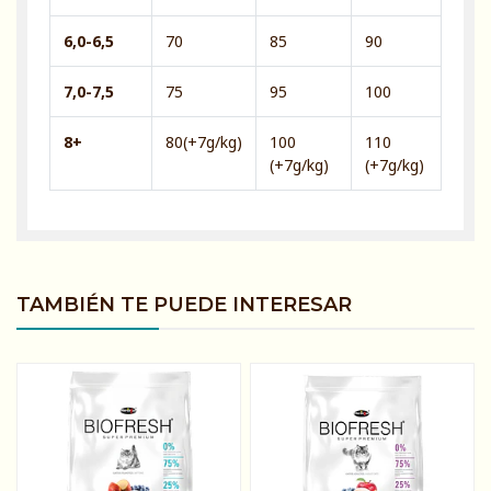
6,0-6,5
70
85
90
7,0-7,5
75
95
100
8+
80(+7g/kg)
100
110
(+7g/kg)
(+7g/kg)
TAMBIÉN TE PUEDE INTERESAR