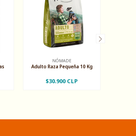
NÓMADE
as
Adulto Raza Pequeña 10 Kg
Adult
G
$30.900 CLP
$46.90
-
+
-