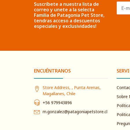
Suscríbete a nuestra lista de
correo y unete a la selecta
Familia de Patagonia Pet Store,
tendras acceso a descuentos
especiales y exclusividades!
ENCUÉNTRANOS
SERVI
Store Address, , Punta Arenas,
Conta
Magallanes, Chile
Sobre 
+56 979943896
Polític
m.gonzalez@patagoniapetstore.cl
Politic
Pregun