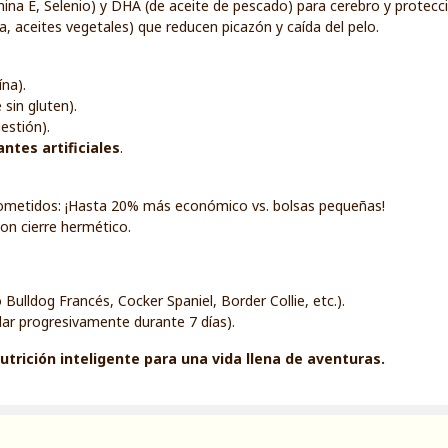
amina E, Selenio) y DHA (de aceite de pescado) para cerebro y protecc
a, aceites vegetales) que reducen picazón y caída del pelo.
na).
 sin gluten).
gestión).
ntes artificiales
.
ometidos: ¡Hasta 20% más económico vs. bolsas pequeñas!
con cierre hermético.
ulldog Francés, Cocker Spaniel, Border Collie, etc.).
lar progresivamente durante 7 días).
utrición inteligente para una vida llena de aventuras.