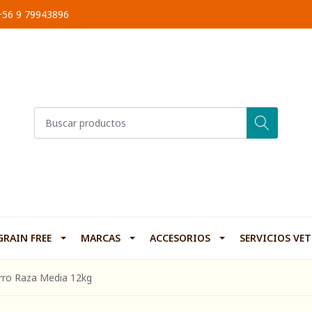
 +56 9 79943896
GRAIN FREE
MARCAS
ACCESORIOS
SERVICIOS VE
rro Raza Media 12kg