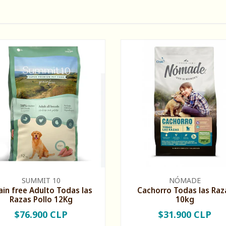
SUMMIT 10
NÓMADE
ain free Adulto Todas las
Cachorro Todas las Raz
Razas Pollo 12Kg
10kg
$76.900 CLP
$31.900 CLP
+
-
+