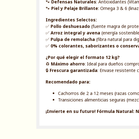
🐾
Defensas Naturales
: Antioxidantes (Vit
🐾
Piel y Pelaje Brillante
: Omega 3 & 6 (linaz
Ingredientes Selectos:
✅
Pollo deshuesado
(fuente magra de proteí
✅
Arroz integral y avena
(energía sostenible
✅
Pulpa de remolacha
(fibra natural para di
✅
0% colorantes, saborizantes o conserva
¿Por qué elegir el formato 12 kg?
♻️
Máximo ahorro
: Ideal para dueños compr
🔒
Frescura garantizada
: Envase resistente 
Recomendado para:
Cachorros de 2 a 12 meses (razas como B
Transiciones alimenticias seguras (mezc
¡Invierte en su futuro! Fórmula Natural: N