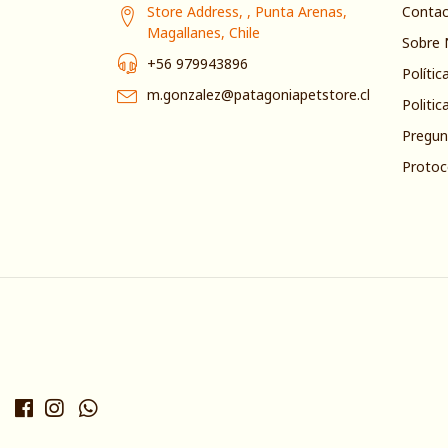
Store Address, , Punta Arenas,
Conta
Magallanes, Chile
Sobre 
+56 979943896
Polític
m.gonzalez@patagoniapetstore.cl
Politic
Pregun
Protoc