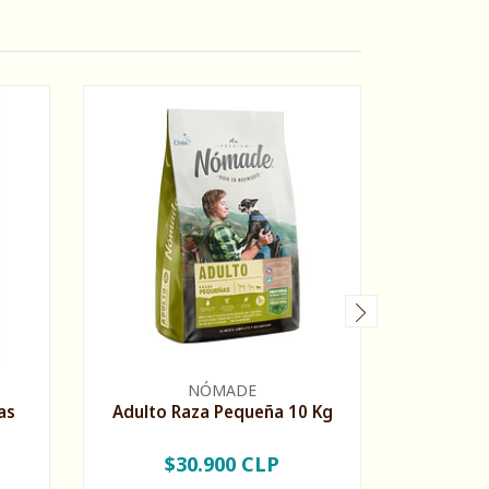
NÓMADE
as
Adulto Raza Pequeña 10 Kg
Adult
G
$30.900 CLP
$46.90
-
+
-