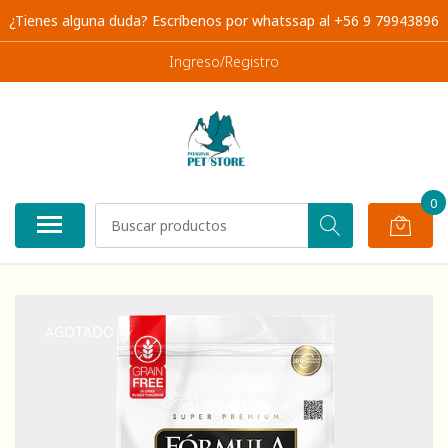
¿Tienes alguna duda? Escríbenos por whatssap al +56 9 79943896
Ingreso/Registro
0
AGOTADO