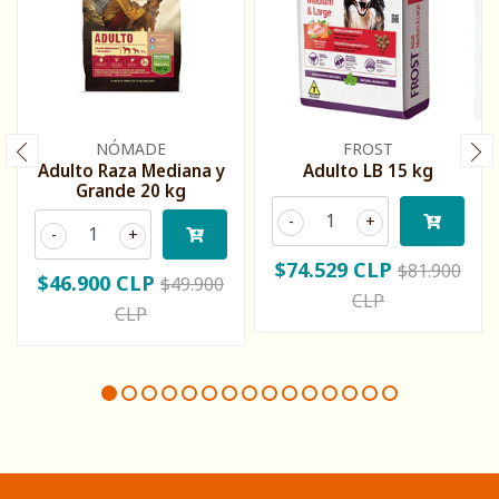
NÓMADE
FROST
Adulto Raza Mediana y
Adulto LB 15 kg
Grande 20 kg
-
+
-
+
$74.529 CLP
$81.900
$46.900 CLP
$49.900
CLP
CLP