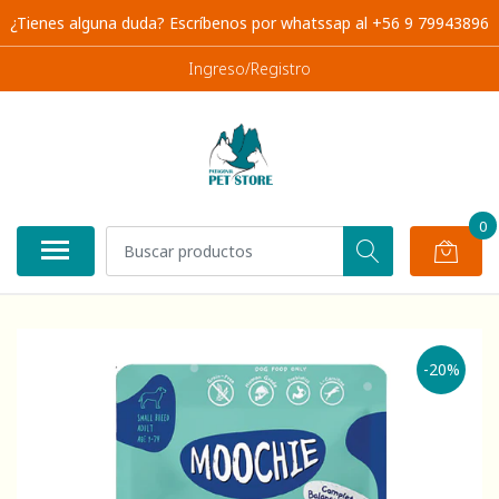
¿Tienes alguna duda? Escríbenos por whatssap al +56 9 79943896
Ingreso/Registro
0
-20%