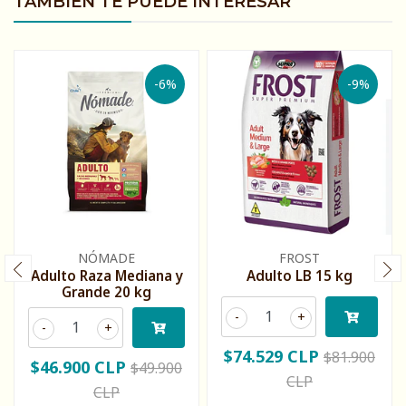
TAMBIÉN TE PUEDE INTERESAR
-6%
-9%
NÓMADE
FROST
Adulto Raza Mediana y
Adulto LB 15 kg
Grande 20 kg
-
+
-
+
$74.529 CLP
$81.900
$46.900 CLP
$49.900
CLP
CLP