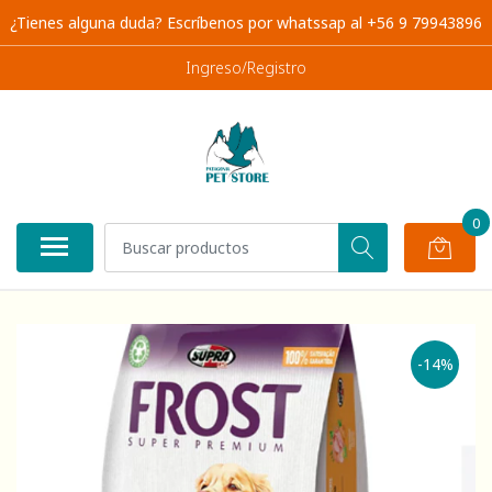
¿Tienes alguna duda? Escríbenos por whatssap al +56 9 79943896
Ingreso/Registro
0
-14%